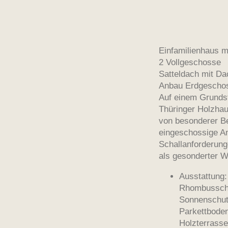
Einfamilienhaus 
2 Vollgeschosse
Satteldach mit Da
Anbau Erdgeschos
Auf einem Grundst
Thüringer Holzhau
von besonderer Be
eingeschossige An
Schallanforderun
als gesonderter W
Ausstattung:
Rhombusschal
Sonnenschut
Parkettbode
Holzterrasse