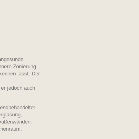
ohngesunde
nnere Zonierung
kennen lässt. Der
 er jedoch auch
 endbehandelter
rglasung,
 Außenwänden,
nnenraum,