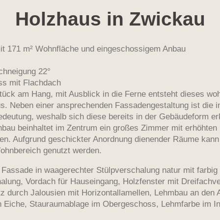
Holzhaus in Zwickau
mit 171 m² Wohnfläche und eingeschossigem Anbau
chneigung 22°
s mit Flachdach
ück am Hang, mit Ausblick in die Ferne entsteht dieses w
s. Neben einer ansprechenden Fassadengestaltung ist die i
deutung, weshalb sich diese bereits in der Gebäudeform er
bau beinhaltet im Zentrum ein großes Zimmer mit erhöhten
gen. Aufgrund geschickter Anordnung dienender Räume kann
ohnbereich genutzt werden.
 Fassade in waagerechter Stülpverschalung natur mit farbig
ung, Vordach für Hauseingang, Holzfenster mit Dreifachve
z durch Jalousien mit Horizontallamellen, Lehmbau an den
n Eiche, Stauraumablage im Obergeschoss, Lehmfarbe im I